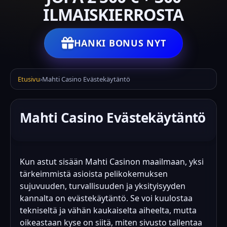
ILMAISKIERROSTA
HANKI BONUS NYT
Etusivu
›
Mahti Casino Evästekäytäntö
Mahti Casino Evästekäytäntö
Kun astut sisään Mahti Casinon maailmaan, yksi
tärkeimmistä asioista pelikokemuksen
sujuvuuden, turvallisuuden ja yksityisyyden
kannalta on evästekäytäntö. Se voi kuulostaa
tekniseltä ja vähän kaukaiselta aiheelta, mutta
oikeastaan kyse on siitä, miten sivusto tallentaa