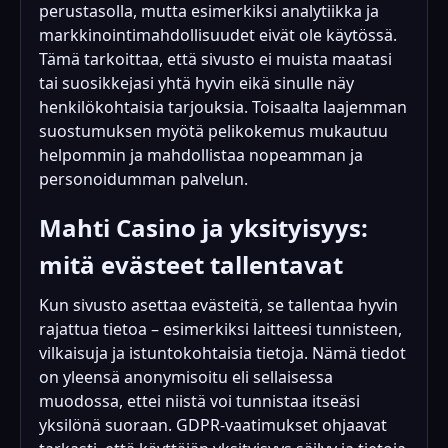
perustasolla, mutta esimerkiksi analytiikka ja
markkinointimahdollisuudet eivät ole käytössä.
Tämä tarkoittaa, että sivusto ei muista maatasi
tai suosikkejasi yhtä hyvin eikä sinulle näy
henkilökohtaisia tarjouksia. Toisaalta laajemman
suostumuksen myötä pelikokemus mukautuu
helpommin ja mahdollistaa nopeamman ja
personoidumman palvelun.
Mahti Casino ja yksityisyys:
mitä evästeet tallentavat
Kun sivusto asettaa evästeitä, se tallentaa hyvin
rajattua tietoa – esimerkiksi laitteesi tunnisteen,
vilkaisuja ja istuntokohtaisia tietoja. Nämä tiedot
on yleensä anonymisoitu eli sellaisessa
muodossa, ettei niistä voi tunnistaa itseäsi
yksilönä suoraan. GDPR-vaatimukset ohjaavat