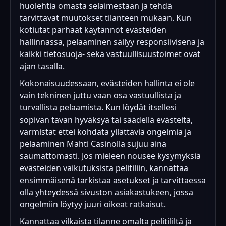
huolehtia omasta selaimestaan ja tehdä
tarvittavat muutokset tilanteen mukaan. Kun
kotiutat parhaat käytännöt evästeiden
hallinnassa, pelaaminen säilyy responsiivisena ja
kaikki tietosuoja- sekä vastuullisuustoimet ovat
ajan tasalla.
Kokonaisuudessaan, evästeiden hallinta ei ole
vain tekninen juttu vaan osa vastuullista ja
turvallista pelaamista. Kun löydät itsellesi
sopivan tavan hyväksyä tai säädellä evästeitä,
varmistat ettei kohdata yllättäviä ongelmia ja
pelaaminen Mahti Casinolla sujuu aina
saumattomasti. Jos mieleen nousee kysymyksiä
evästeiden vaikutuksista pelitiliin, kannattaa
ensimmäisenä tarkistaa asetukset ja tarvittaessa
olla yhteydessä sivuston asiakastukeen, jossa
ongelmiin löytyy juuri oikeat ratkaisut.
Kannattaa vilkaista tilanne omalta pelitililtä ja