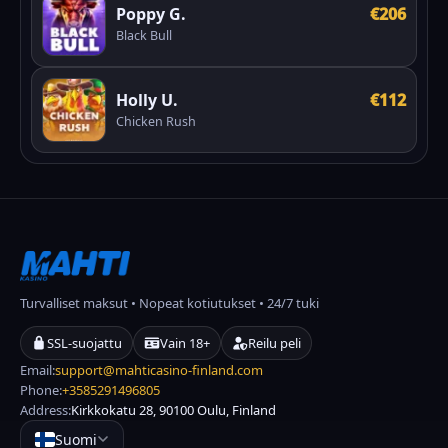
Poppy G.
€206
Black Bull
Holly U.
€112
Chicken Rush
Turvalliset maksut • Nopeat kotiutukset • 24/7 tuki
Suomi
SSL-suojattu
Vain 18+
Reilu peli
Svenska
Email:
support@mahticasino-finland.com
Phone:
+3585291496805
English
Address:
Kirkkokatu 28, 90100 Oulu, Finland
Suomi