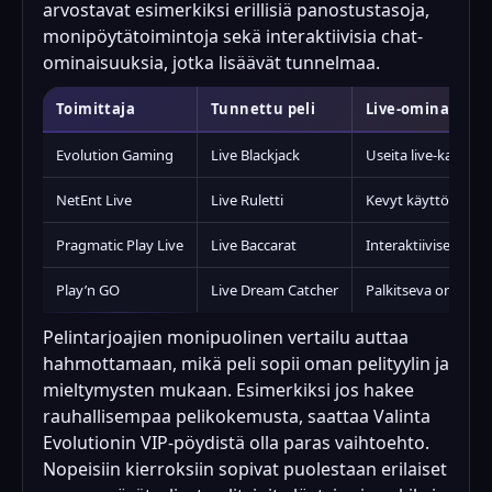
arvostavat esimerkiksi erillisiä panostustasoja,
monipöytätoimintoja sekä interaktiivisia chat-
ominaisuuksia, jotka lisäävät tunnelmaa.
Toimittaja
Tunnettu peli
Live-ominaisuus
Evolution Gaming
Live Blackjack
Useita live-kameroi
NetEnt Live
Live Ruletti
Kevyt käyttöliitt
Pragmatic Play Live
Live Baccarat
Interaktiiviset peli
Play’n GO
Live Dream Catcher
Palkitseva onnenpy
Pelintarjoajien monipuolinen vertailu auttaa
hahmottamaan, mikä peli sopii oman pelityylin ja
mieltymysten mukaan. Esimerkiksi jos hakee
rauhallisempaa pelikokemusta, saattaa Valinta
Evolutionin VIP-pöydistä olla paras vaihtoehto.
Nopeisiin kierroksiin sopivat puolestaan erilaiset