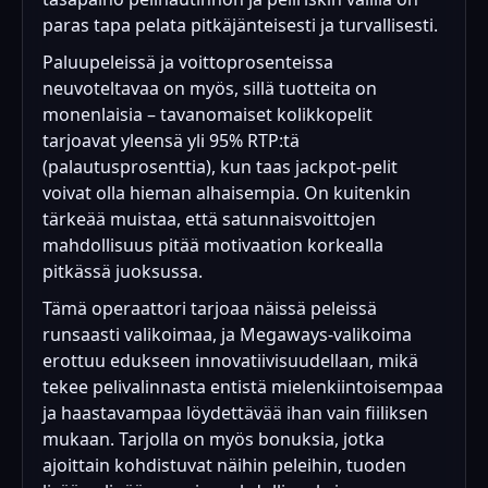
paras tapa pelata pitkäjänteisesti ja turvallisesti.
Paluupeleissä ja voittoprosenteissa
neuvoteltavaa on myös, sillä tuotteita on
monenlaisia – tavanomaiset kolikkopelit
tarjoavat yleensä yli 95% RTP:tä
(palautusprosenttia), kun taas jackpot-pelit
voivat olla hieman alhaisempia. On kuitenkin
tärkeää muistaa, että satunnaisvoittojen
mahdollisuus pitää motivaation korkealla
pitkässä juoksussa.
Tämä operaattori tarjoaa näissä peleissä
runsaasti valikoimaa, ja Megaways-valikoima
erottuu edukseen innovatiivisuudellaan, mikä
tekee pelivalinnasta entistä mielenkiintoisempaa
ja haastavampaa löydettävää ihan vain fiiliksen
mukaan. Tarjolla on myös bonuksia, jotka
ajoittain kohdistuvat näihin peleihin, tuoden