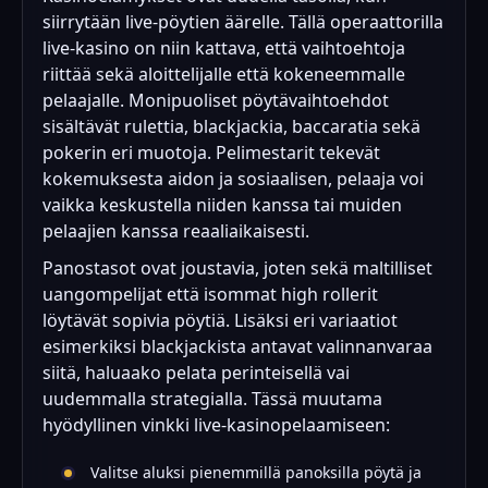
siirrytään live-pöytien äärelle. Tällä operaattorilla
live-kasino on niin kattava, että vaihtoehtoja
riittää sekä aloittelijalle että kokeneemmalle
pelaajalle. Monipuoliset pöytävaihtoehdot
sisältävät rulettia, blackjackia, baccaratia sekä
pokerin eri muotoja. Pelimestarit tekevät
kokemuksesta aidon ja sosiaalisen, pelaaja voi
vaikka keskustella niiden kanssa tai muiden
pelaajien kanssa reaaliaikaisesti.
Panostasot ovat joustavia, joten sekä maltilliset
uangompelijat että isommat high rollerit
löytävät sopivia pöytiä. Lisäksi eri variaatiot
esimerkiksi blackjackista antavat valinnanvaraa
siitä, haluaako pelata perinteisellä vai
uudemmalla strategialla. Tässä muutama
hyödyllinen vinkki live-kasinopelaamiseen:
Valitse aluksi pienemmillä panoksilla pöytä ja