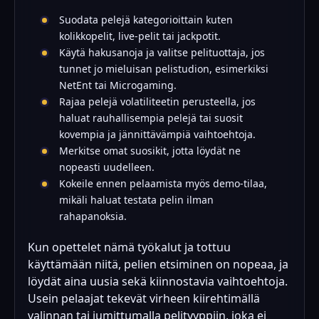
Suodata pelejä kategorioittain kuten
kolikkopelit, live-pelit tai jackpotit.
Käytä hakusanoja ja valitse pelituottaja, jos
tunnet jo mieluisan pelistudion, esimerkiksi
NetEnt tai Microgaming.
Rajaa pelejä volatiliteetin perusteella, jos
haluat rauhallisempia pelejä tai suosit
kovempia ja jännittävämpiä vaihtoehtoja.
Merkitse omat suosikit, jotta löydät ne
nopeasti uudelleen.
Kokeile ennen pelaamista myös demo-tilaa,
mikäli haluat testata pelin ilman
rahapanoksia.
Kun opettelet nämä työkalut ja tottuu
käyttämään niitä, pelien etsiminen on nopeaa, ja
löydät aina uusia sekä kiinnostavia vaihtoehtoja.
Usein pelaajat tekevät virheen kiirehtimällä
valinnan tai jumittumalla pelityyppiin, joka ei