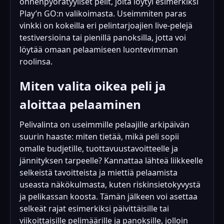
onnenpyörätyyliset pelit, joita löytyi esimerkiksi
Play’n GO:n valikoimasta. Useimmiten paras
vinkki on kokeilla eri pelintarjoajien live-pelejä
testiversioina tai pienillä panoksilla, jotta voi
löytää omaan pelaamiseen luontevimman
roolinsa.
Miten valita oikea peli ja
aloittaa pelaaminen
Pelivalinta on useimmille pelaajille arkipäivän
suurin haaste: miten tietää, mikä peli sopii
omalle budjetille, tuottavuustavoitteelle ja
jännityksen tarpeelle? Kannattaa lähteä liikkeelle
selkeistä tavoitteista ja miettiä pelaamista
useasta näkökulmasta, kuten riskinsietokyvystä
ja pelikassan koosta. Tämän jälkeen voi asettaa
selkeät rajat esimerkiksi päivittäisille tai
viikoittaisille pelimäärille ja panoksille, jolloin