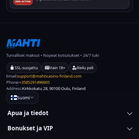
Turvalliset maksut • Nopeat kotiutukset • 24/7 tuki
Suomi
SSL-suojattu
Vain 18+
Reilu peli
Svenska
Email:
support@mahticasino-finland.com
Phone:
+3585291496805
English
Address:
Kirkkokatu 28, 90100 Oulu, Finland
Suomi
Apua ja tiedot
Tietoa meistä
Bonukset ja VIP
Yhteystiedot