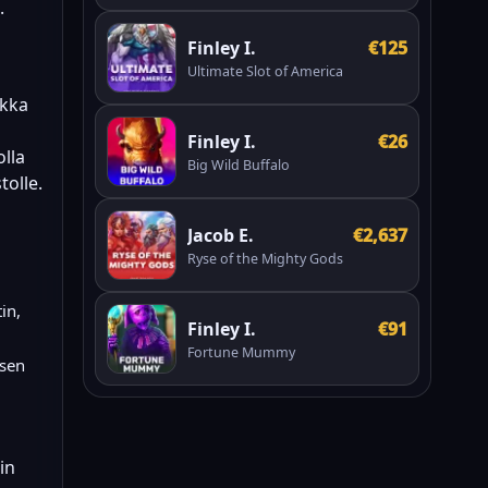
.
Finley I.
€125
Ultimate Slot of America
ikka
Finley I.
€26
olla
Big Wild Buffalo
tolle.
Jacob E.
€2,637
Ryse of the Mighty Gods
in,
Finley I.
€91
Fortune Mummy
ksen
in