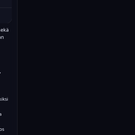
sekä
an
,
n
iksi
a
Jos