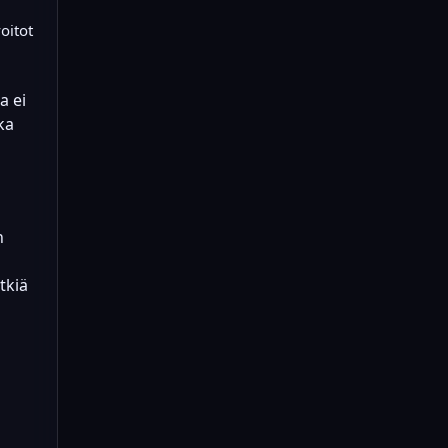
oitot
a ei
ka
n
tkiä