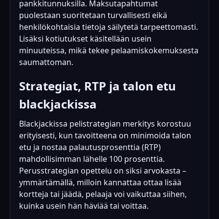
pankkitunnuksilla. Maksutapahtumat
puolestaan suoritetaan turvallisesti eikä
henkilökohtaisia tietoja säilytetä tarpeettomasti.
Lisäksi kotiutukset käsitellään usein
minuuteissa, mikä tekee pelaamiskokemuksesta
saumattoman.
Strategiat, RTP ja talon etu
blackjackissa
Blackjackissa pelistrategian merkitys korostuu
erityisesti, kun tavoitteena on minimoida talon
etu ja nostaa palautusprosenttia (RTP)
mahdollisimman lähelle 100 prosenttia.
Perusstrategian opettelu on siksi arvokasta –
ymmärtämällä, milloin kannattaa ottaa lisää
kortteja tai jäädä, pelaaja voi vaikuttaa siihen,
kuinka usein hän häviää tai voittaa.