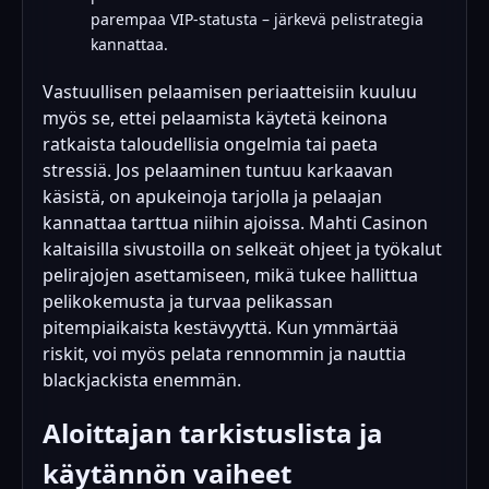
parempaa VIP-statusta – järkevä pelistrategia
kannattaa.
Vastuullisen pelaamisen periaatteisiin kuuluu
myös se, ettei pelaamista käytetä keinona
ratkaista taloudellisia ongelmia tai paeta
stressiä. Jos pelaaminen tuntuu karkaavan
käsistä, on apukeinoja tarjolla ja pelaajan
kannattaa tarttua niihin ajoissa. Mahti Casinon
kaltaisilla sivustoilla on selkeät ohjeet ja työkalut
pelirajojen asettamiseen, mikä tukee hallittua
pelikokemusta ja turvaa pelikassan
pitempiaikaista kestävyyttä. Kun ymmärtää
riskit, voi myös pelata rennommin ja nauttia
blackjackista enemmän.
Aloittajan tarkistuslista ja
käytännön vaiheet