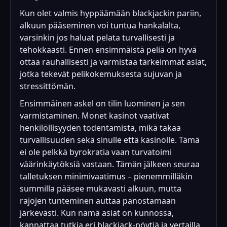
Kun olet valmis hyppäämään blackjackin pariin,
alkuun pääseminen voi tuntua hankalalta,
varsinkin jos haluat pelata turvallisesti ja
tehokkaasti. Ennen ensimmäistä peliä on hyvä
ottaa rauhallisesti ja varmistaa tärkeimmät asiat,
jotka tekevät pelikokemuksesta sujuvan ja
stressittömän.
Ensimmäinen askel on tilin luominen ja sen
varmistaminen. Monet kasinot vaativat
henkilöllisyyden todentamista, mikä takaa
turvallisuuden sekä sinulle että kasinolle. Tämä
ei ole pelkkä byrokratia vaan turvatoimi
väärinkäytöksiä vastaan. Tämän jälkeen seuraa
talletuksen minimivaatimus – pienemmilläkin
summilla pääsee mukavasti alkuun, mutta
rajojen tunteminen auttaa panostamaan
järkevästi. Kun nämä asiat on kunnossa,
kannattaa tutkia eri blackjack-pöytiä ja vertailla