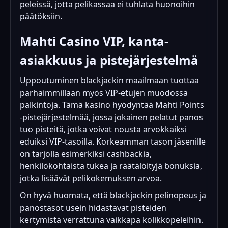
peleissä, jotta pelikassaa ei tuhlata huonoihin
päätöksiin.
Mahti Casino VIP, kanta-
asiakkuus ja pistejärjestelmä
Uppoutuminen blackjackin maailmaan tuottaa
parhaimmillaan myös VIP-etujen muodossa
palkintoja. Tämä kasino hyödyntää Mahti Points
-pistejärjestelmää, jossa jokainen pelatut panos
tuo pisteitä, jotka voivat nousta arvokkaiksi
eduiksi VIP-tasoilla. Korkeamman tason jäsenille
on tarjolla esimerkiksi cashbackia,
henkilökohtaista tukea ja räätälöityjä bonuksia,
jotka lisäävät pelikokemuksen arvoa.
On hyvä huomata, että blackjackin pelinopeus ja
panostasot usein hidastavat pisteiden
kertymistä verrattuna vaikkapa kolikkopeleihin.