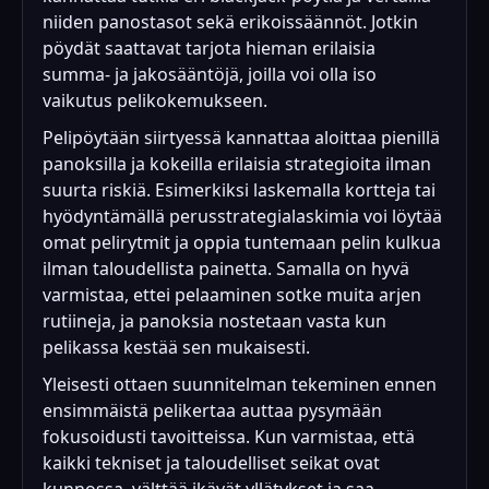
niiden panostasot sekä erikoissäännöt. Jotkin
pöydät saattavat tarjota hieman erilaisia
summa- ja jakosääntöjä, joilla voi olla iso
vaikutus pelikokemukseen.
Pelipöytään siirtyessä kannattaa aloittaa pienillä
panoksilla ja kokeilla erilaisia strategioita ilman
suurta riskiä. Esimerkiksi laskemalla kortteja tai
hyödyntämällä perusstrategialaskimia voi löytää
omat pelirytmit ja oppia tuntemaan pelin kulkua
ilman taloudellista painetta. Samalla on hyvä
varmistaa, ettei pelaaminen sotke muita arjen
rutiineja, ja panoksia nostetaan vasta kun
pelikassa kestää sen mukaisesti.
Yleisesti ottaen suunnitelman tekeminen ennen
ensimmäistä pelikertaa auttaa pysymään
fokusoidusti tavoitteissa. Kun varmistaa, että
kaikki tekniset ja taloudelliset seikat ovat
kunnossa, välttää ikävät yllätykset ja saa