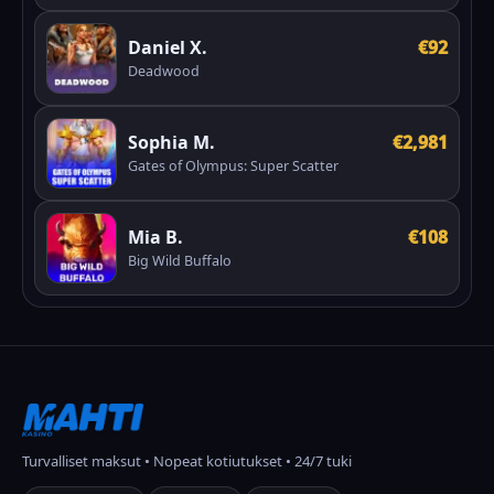
Daniel X.
€92
Deadwood
Sophia M.
€2,981
Gates of Olympus: Super Scatter
Mia B.
€108
Big Wild Buffalo
Turvalliset maksut • Nopeat kotiutukset • 24/7 tuki
Suomi