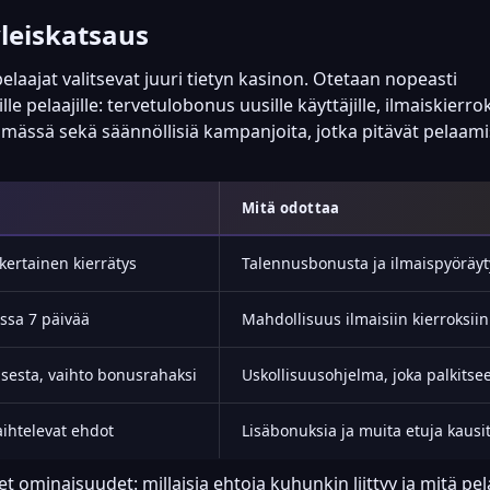
leiskatsaus
elaajat valitsevat juuri tietyn kasinon. Otetaan nopeasti
e pelaajille: tervetulobonus uusille käyttäjille, ilmaiskierro
telmässä sekä säännöllisiä kampanjoita, jotka pitävät pelaam
Mitä odottaa
kertainen kierrätys
Talennusbonusta ja ilmaispyöräyty
assa 7 päivää
Mahdollisuus ilmaisiin kierroksiin
isesta, vaihto bonusrahaksi
Uskollisuusohjelma, joka palkitsee
aihtelevat ehdot
Lisäbonuksia ja muita etuja kausi
ominaisuudet: millaisia ehtoja kuhunkin liittyy ja mitä pel