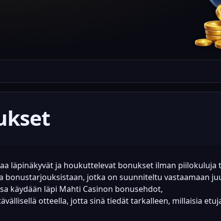
ukset
aa läpinäkyvät ja houkuttelevat bonukset ilman piilokuluja t
a bonustarjouksistaan, jotka on suunniteltu vastaamaan ju
issa käydään läpi Mahti Casinon bonusehdot,
vällisellä otteella, jotta sinä tiedät tarkalleen, millaisia etuj