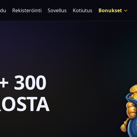
udu
Rekisteröinti
Sovellus
Kotiutus
Bonukset
+ 300
ROSTA