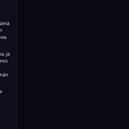
 Tämä
in
via
a, ja
anos
emän
a