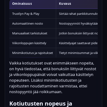
Ominaisuus
Kuvaus
Trustlyn Pay & Play
Siirtää rahat pankkitunnuksilla ilm
Automaattinen nosto
Nostopyynnöt hyväksytään usein i
Manuaaliset tarkistukset
Jotkin bonuksiin liittyvät nostot t
Viikonloppujen käsittely
Käsittelyajat saattavat pidentyä v
Minimikotiutus ja rajoitukset
Tietyt minimisummat ja viikkoraja
Vaikka kotiutukset ovat enimmäkseen nopeita,
on hyvä tiedostaa, että bonuksiin liittyvät nostot
ja viikonloppupäivät voivat vaikuttaa käsittelyn
nopeuteen. Lisäksi minimikotiutusten ja
rajoitusten noudattaminen varmistaa, ettei
nostopyyntö jää roikkumaan.
Kotiutusten nopeus ja