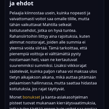
ja ehdot
Pelaajia kiinnostaa usein, kuinka nopeasti ja
vaivattomasti voitot saa omalle tilille, mutta
tähän vaikuttavat Mahtilla selkeät
kotiutusehdot, jotka on hyvä tuntea.
Rahansiirtoihin liittyy aina rajoituksia, kuten
alimmat nostorajat, joiden alle summia ei
yleensä voida siirtää. Tämä tarkoittaa, että
pienempiä voittoja ei välttämättä pysty
nostamaan heti, vaan ne kertautuvat
suuremmiksi summiksi. Lisäksi viikkorajat
säätelevät, kuinka paljon rahaa voi maksaa ulos
tietyn aikajakson aikana, mikä auttaa pitämään
pelaamisen hallinnassa, mutta saattaa hidastaa
kotiutuksia, jos rajat täyttyvät.
Monet
bonukset
ja kanta-asiakasohjelman
pisteet tuovat mukanaan kierrätysvaatimuksia,
jotka tulee täyttää ennen kuin voitot saa nostaa.