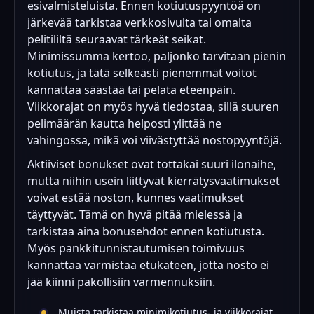
esivalmisteluista. Ennen kotiutuspyyntöä on
järkevää tarkistaa verkkosivulta tai omalta
pelitililtä seuraavat tärkeät seikat.
Minimissumma kertoo, paljonko tarvitaan pienin
kotiutus, ja tätä selkeästi pienemmät voitot
kannattaa säästää tai pelata eteenpäin.
Viikkorajat on myös hyvä tiedostaa, sillä suuren
pelimäärän kautta helposti ylittää ne
vahingossa, mikä voi viivästyttää nostopyyntöjä.
Aktiiviset bonukset ovat tottakai suuri ilonaihe,
mutta niihin usein liittyvät kierrätysvaatimukset
voivat estää noston, kunnes vaatimukset
täyttyvät. Tämä on hyvä pitää mielessä ja
tarkistaa aina bonusehdot ennen kotiutusta.
Myös pankkitunnistautumisen toimivuus
kannattaa varmistaa etukäteen, jotta nosto ei
jää kiinni pakollisiin varmennuksiin.
Muista tarkistaa minimikotiutus- ja viikkorajat