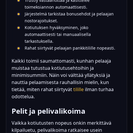
Trustly vastaanottaa ja käsittelee
toimeksiannon automaattisesti.
Järjestelmä tarkistaa bonusehdot ja pelaajan
nostorajoitukset.
Kotiutuksen hyväksyminen, joko
automaattisesti tai manuaalisella
tarkastuksella.
Rahat siirtyvät pelaajan pankkitilille nopeasti.
Kaikki toimii saumattomasti, kunhan pelaaja
muistaa tutustua kotiutusehtoihin ja
minimisummiin. Näin voi välttää yllätyksiä ja
nauttia pelaamisesta rauhallisin mielin, kun
tietää, miten rahat siirtyvät
tilille
ilman turhaa
odottelua.
Pelit ja pelivalikoima
Vaikka kotiutusten nopeus onkin merkittävä
kilpailuetu, pelivalikoima ratkaisee usein