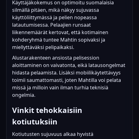
Käyttäjäkokemus on optimoitu suomalaisia
silmällä pitäen, mikä näkyy sujuvassa
käyttöliittymässä ja pelien nopeassa
latautumisessa. Pelaajien runsaat
liikennemäärät kertovat, että kotimainen
kohderyhmä tuntee Mahtin sopivaksi ja
miellyttäväksi pelipaikaksi.
Alustarakenteen ansiosta pelisession
aloittaminen on vaivatonta, eikä latausongelmat
hidasta pelaamista. Lisäksi mobiilikäytettävyys
toimii saumattomasti, joten Mahtilla voi pelata
missä ja milloin vain ilman turhia teknisiä
ongelmia.
Vinkit tehokkaisiin
kotiutuksiin
Kotiutusten sujuvuus alkaa hyvistä