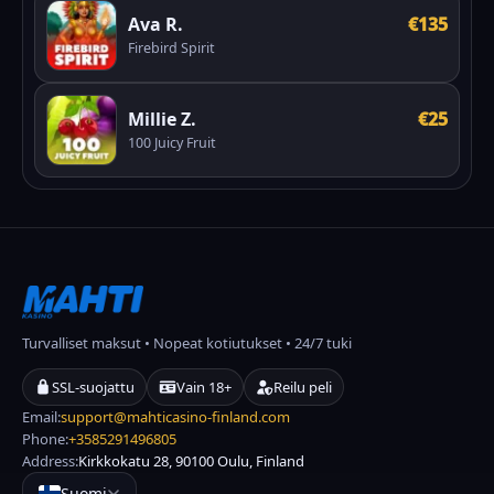
Ava R.
€135
Firebird Spirit
Millie Z.
€25
100 Juicy Fruit
Turvalliset maksut • Nopeat kotiutukset • 24/7 tuki
Suomi
SSL-suojattu
Vain 18+
Reilu peli
Svenska
Email:
support@mahticasino-finland.com
Phone:
+3585291496805
English
Address:
Kirkkokatu 28, 90100 Oulu, Finland
Suomi