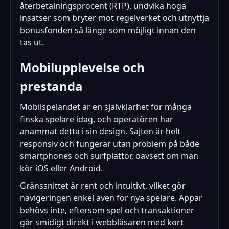
återbetalningsprocent (RTP), undvika höga
insatser som bryter mot regelverket och utnyttja
bonusfonden så länge som möjligt innan den
tas ut.
Mobilupplevelse och
prestanda
Mobilspelandet är en självklarhet för många
finska spelare idag, och operatören har
anammat detta i sin design. Sajten är helt
responsiv och fungerar utan problem på både
smartphones och surfplattor, oavsett om man
kör iOS eller Android.
Gränssnittet är rent och intuitivt, vilket gör
navigeringen enkel även för nya spelare. Appar
behövs inte, eftersom spel och transaktioner
går smidigt direkt i webbläsaren med kort