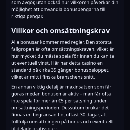
som avgör, utan också hur villkoren påverkar din
möjlighet att omvandla bonuspengarna till
riktiga pengar.
Villkor och omsättningskrav
Alla bonusar kommer med regler. Den största
fallgropen är ofta omsättningskraven, vilket är
hur mycket du måste spela för innan du kan ta
ut eventuell vinst. Här har detta casino en
standard på cirka 35 gånger bonusbeloppet,
vilket är mitt i finska branschens snitt.
En annan viktig detalj är maxinsatsen som får
göras medan bonusen är aktiv – man får ofta
inte spela för mer än €5 per satsning under
omsättningsperioden. Dessutom brukar det
finnas en begränsad tid, oftast 30 dagar, att
fullfölja omsättningen på bonus och eventuellt
tilldelade gratissnurr.