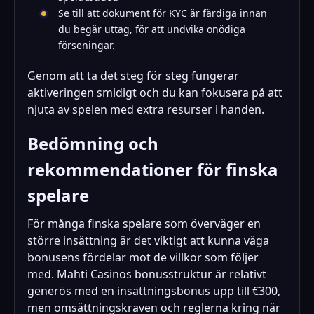
Se till att dokument för KYC är färdiga innan
du begär uttag, för att undvika onödiga
förseningar.
Genom att ta det steg för steg fungerar
aktiveringen smidigt och du kan fokusera på att
njuta av spelen med extra resurser i handen.
Bedömning och
rekommendationer för finska
spelare
För många finska spelare som överväger en
större insättning är det viktigt att kunna väga
bonusens fördelar mot de villkor som följer
med. Mahti Casinos bonusstruktur är relativt
generös med en insättningsbonus upp till €300,
men omsättningskraven och reglerna kring när