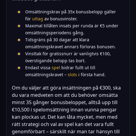
Omsättningskrav på 35x bonusbelopp gäller
för
uttag
av bonusvinster.
Maximal tillåten insats per runda är €5 under
omsättningsperiodens gång.
Tidsgräns på 30 dagar att klara
omsättningskravet annars förloras bonusen.
Vinsttak för gratissnurr är vanligtvis €100,
överstigande belopp tas bort.
Endast vissa
spel
bidrar fullt ut till
omsättningskravet –
slots
i första hand.
Om du väljer att göra insättningen på €300, ska
du vara medveten om att du behöver omsätta
minst 35 gånger bonusbeloppet, alltså upp till
€10,500 i spelomsättning innan vunna pengar
kan plockas ut. Det kan låta mycket, men med
rätt strategi och val av spel kan det vara fullt
genomförbart – särskilt när man tar hänsyn till