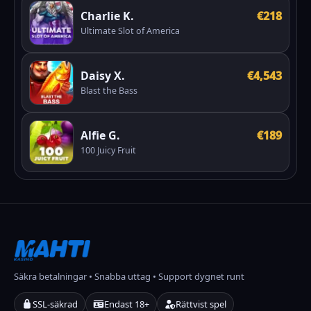
Charlie K.
€218
Ultimate Slot of America
Daisy X.
€4,543
Blast the Bass
Alfie G.
€189
100 Juicy Fruit
Säkra betalningar • Snabba uttag • Support dygnet runt
Suomi
SSL-säkrad
Endast 18+
Rättvist spel