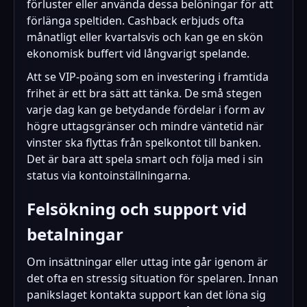
förluster eller använda dessa belöningar för att
förlänga speltiden. Cashback erbjuds ofta
månatligt eller kvartalsvis och kan ge en skön
ekonomisk buffert vid långvarigt spelande.
Att se VIP-poäng som en investering i framtida
frihet är ett bra sätt att tänka. De små stegen
varje dag kan ge betydande fördelar i form av
högre uttagsgränser och mindre väntetid när
vinster ska flyttas från spelkontot till banken.
Det är bara att spela smart och följa med i sin
status via kontoinställningarna.
Felsökning och support vid
betalningar
Om insättningar eller uttag inte går igenom är
det ofta en stressig situation för spelaren. Innan
panikslaget kontakta support kan det löna sig