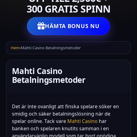
300 GRATIS SPINN
HÄMTA BONUS NU
Hem
›
Mahti Casino Betalningsmetoder
Mahti Casino
Betalningsmetoder
Det är inte ovanligt att finska spelare söker en
smidig och säker betalningslösning när de
spelar online. Tack vare
Mahti Casino
har
banken och spelaren knutits samman i en
användarvänlig modell som tar bort onödiga