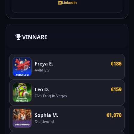
LinkedIn
VINNARE
Freya E.
€186
AviaFly 2
Leo D.
€159
Elvis Frog in Vegas
Sophia M.
€1,070
Deadwood