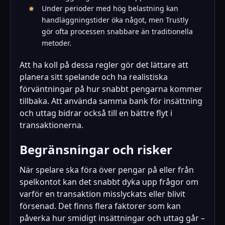
Under perioder med hög belastning kan
handläggningstider öka något, men Trustly
gör ofta processen snabbare än traditionella
metoder.
Att ha koll på dessa regler gör det lättare att
planera sitt spelande och ha realistiska
förväntningar på hur snabbt pengarna kommer
tillbaka. Att använda samma bank för insättning
och uttag bidrar också till en bättre flyt i
transaktionerna.
Begränsningar och risker
När spelare ska föra över pengar på eller från
spelkontot kan det snabbt dyka upp frågor om
varför en transaktion misslyckats eller blivit
försenad. Det finns flera faktorer som kan
påverka hur smidigt insättningar och uttag går –