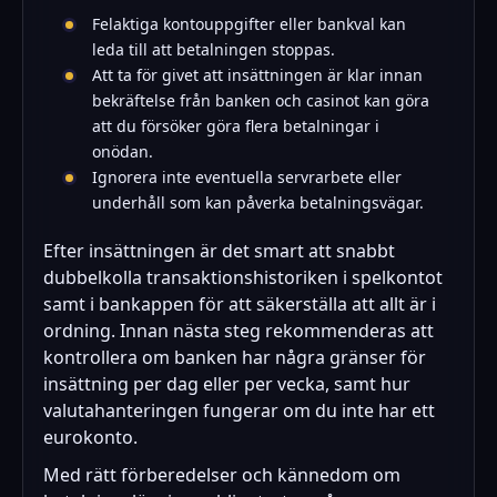
Felaktiga kontouppgifter eller bankval kan
leda till att betalningen stoppas.
Att ta för givet att insättningen är klar innan
bekräftelse från banken och casinot kan göra
att du försöker göra flera betalningar i
onödan.
Ignorera inte eventuella servrarbete eller
underhåll som kan påverka betalningsvägar.
Efter insättningen är det smart att snabbt
dubbelkolla transaktionshistoriken i spelkontot
samt i bankappen för att säkerställa att allt är i
ordning. Innan nästa steg rekommenderas att
kontrollera om banken har några gränser för
insättning per dag eller per vecka, samt hur
valutahanteringen fungerar om du inte har ett
eurokonto.
Med rätt förberedelser och kännedom om