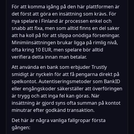
För att komma igång på den här plattformen är
det först att göra en insättning som krävs. För
nya spelare i Finland är processen enkel och
snabb att fixa, men som alltid finns en del saker
att ha koll på för att slippa onödiga förseningar.
Minimiinsättningen brukar ligga på rimlig nivå,
ofta kring 10 EUR, men spelare bör alltid
verifiera detta innan man betalar.
Att använda en bank som erbjuder Trustly
smidigt är nyckeln för att få pengarna direkt på
spelkontot. Autentiseringsmetoder som BankID
eller engångskoder säkerställer att överföringen
är trygg och att inga fel kan göras. När
insättning är gjord syns ofta summan på kontot
minutrar efter godkänd transaktion.
Det här är några vanliga fallgropar första
gången: