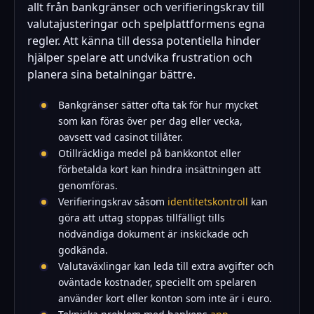
allt från bankgränser och verifieringskrav till
valutajusteringar och spelplattformens egna
regler. Att känna till dessa potentiella hinder
hjälper spelare att undvika frustration och
planera sina betalningar bättre.
Bankgränser sätter ofta tak för hur mycket
som kan föras över per dag eller vecka,
oavsett vad casinot tillåter.
Otillräckliga medel på bankkontot eller
förbetalda kort kan hindra insättningen att
genomföras.
Verifieringskrav såsom
identitetskontroll
kan
göra att uttag stoppas tillfälligt tills
nödvändiga dokument är inskickade och
godkända.
Valutaväxlingar kan leda till extra avgifter och
oväntade kostnader, speciellt om spelaren
använder kort eller konton som inte är i euro.