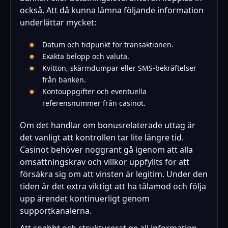
också. Att då kunna lämna följande information
underlättar mycket:
Datum och tidpunkt för transaktionen.
Exakta belopp och valuta.
Kvitton, skärmdumpar eller SMS-bekräftelser
från banken.
Kontouppgifter och eventuella
referensnummer från casinot.
Om det handlar om bonusrelaterade uttag är
det vanligt att kontrollen tar lite längre tid.
Casinot behöver noggrant gå igenom att alla
omsättningskrav och villkor uppfyllts för att
försäkra sig om att vinsten är legitim. Under den
tiden är det extra viktigt att ha tålamod och följa
upp ärendet kontinuerligt genom
supportkanalerna.
Att snabbt och strukturerat ge all information