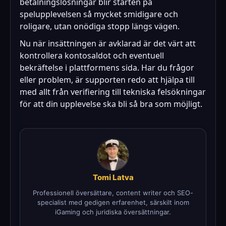
betalningslösningar blir starten på
spelupplevelsen så mycket smidigare och
roligare, utan onödiga stopp längs vägen.
Nu när insättningen är avklarad är det värt att
kontrollera kontosaldot och eventuell
bekräftelse i plattformens sida. Har du frågor
eller problem, är supporten redo att hjälpa till
med allt från verifiering till tekniska felsökningar
för att din upplevelse ska bli så bra som möjligt.
Tomi Latva
Professionell översättare, content writer och SEO-
specialist med gedigen erfarenhet, särskilt inom
iGaming och juridiska översättningar.