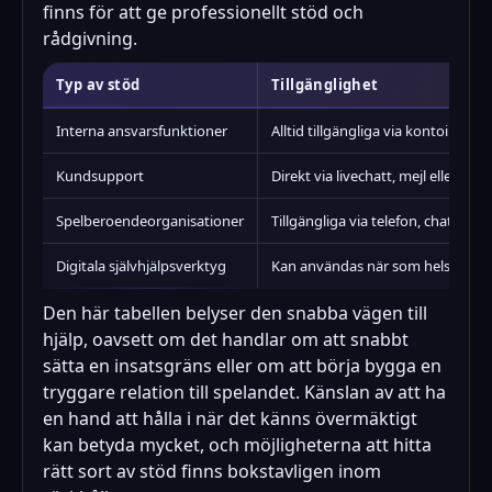
finns för att ge professionellt stöd och
rådgivning.
Typ av stöd
Tillgänglighet
Interna ansvarsfunktioner
Alltid tillgängliga via kontoinställ
Kundsupport
Direkt via livechatt, mejl eller tel
Spelberoendeorganisationer
Tillgängliga via telefon, chatt och
Digitala självhjälpsverktyg
Kan användas när som helst, hel
Den här tabellen belyser den snabba vägen till
hjälp, oavsett om det handlar om att snabbt
sätta en insatsgräns eller om att börja bygga en
tryggare relation till spelandet. Känslan av att ha
en hand att hålla i när det känns övermäktigt
kan betyda mycket, och möjligheterna att hitta
rätt sort av stöd finns bokstavligen inom