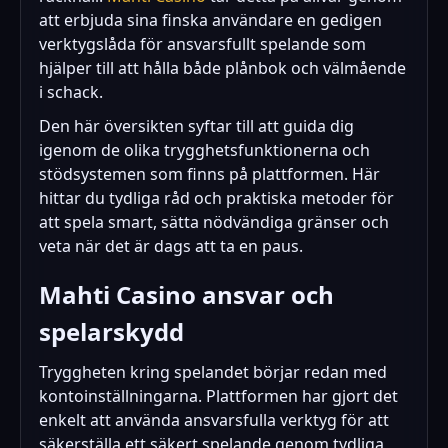
att erbjuda sina finska användare en gedigen
verktygslåda för ansvarsfullt spelande som
hjälper till att hålla både plånbok och välmående
i schack.
Den här översikten syftar till att guida dig
igenom de olika trygghetsfunktionerna och
stödsystemen som finns på plattformen. Här
hittar du tydliga råd och praktiska metoder för
att spela smart, sätta nödvändiga gränser och
veta när det är dags att ta en paus.
Mahti Casino ansvar och
spelarskydd
Tryggheten kring spelandet börjar redan med
kontoinställningarna. Plattformen har gjort det
enkelt att använda ansvarsfulla verktyg för att
säkerställa ett säkert spelande genom tydliga