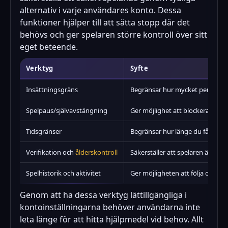
alternativ i varje användares konto. Dessa
funktioner hjälper till att sätta stopp där det
behövs och ger spelaren större kontroll över sitt
eget beteende.
Verktyg
Syfte
Insättningsgräns
Begränsar hur mycket pengar du 
Spelpaus/självavstängning
Ger möjlighet att blockera spelet 
Tidsgränser
Begränsar hur länge du får spela
Verifikation och
ålderskontroll
Säkerställer att spelaren är myn
Spelhistorik och aktivitet
Ger möjligheten att följa och an
Genom att ha dessa verktyg lättillgängliga i
kontoinställningarna behöver användarna inte
leta länge för att hitta hjälpmedel vid behov. Allt