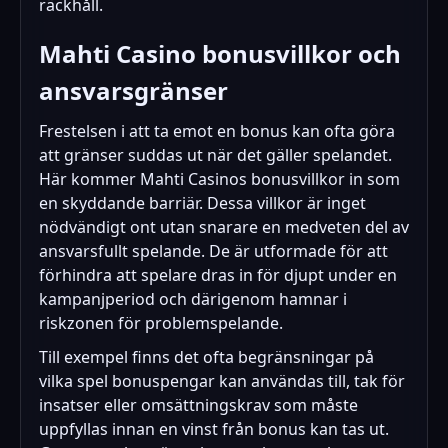
räckhåll.
Mahti Casino bonusvillkor och
ansvarsgränser
Frestelsen i att ta emot en bonus kan ofta göra
att gränser suddas ut när det gäller spelandet.
Här kommer Mahti Casinos bonusvillkor in som
en skyddande barriär. Dessa villkor är inget
nödvändigt ont utan snarare en medveten del av
ansvarsfullt spelande. De är utformade för att
förhindra att spelare dras in för djupt under en
kampanjperiod och därigenom hamnar i
riskzonen för problemspelande.
Till exempel finns det ofta begränsningar på
vilka spel bonuspengar kan användas till, tak för
insatser eller omsättningskrav som måste
uppfyllas innan en vinst från bonus kan tas ut.