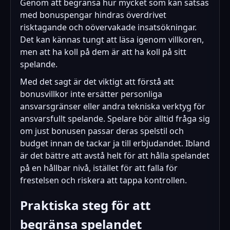
Genom att begränsa hur mycket som kan satsas
med bonuspengar hindras överdrivet
risktagande och oövervakade insatsökningar.
Det kan kännas tungt att läsa igenom villkoren,
men att ha koll på dem är att ha koll på sitt
spelande.
Med det sagt är det viktigt att förstå att
bonusvillkor inte ersätter personliga
ansvarsgränser eller andra tekniska verktyg för
ansvarsfullt spelande. Spelare bör alltid fråga sig
om just bonusen passar deras spelstil och
budget innan de tackar ja till erbjudandet. Ibland
är det bättre att avstå helt för att hålla spelandet
på en hållbar nivå, istället för att falla för
frestelsen och riskera att tappa kontrollen.
Praktiska steg för att
begränsa spelandet