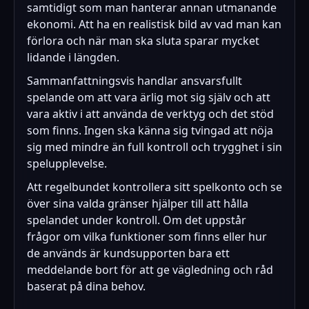
samtidigt som man hanterar annan utmanande
ekonomi. Att ha en realistisk bild av vad man kan
förlora och när man ska sluta sparar mycket
lidande i längden.
Sammanfattningsvis handlar ansvarsfullt
spelande om att vara ärlig mot sig själv och att
vara aktiv i att använda de verktyg och det stöd
som finns. Ingen ska känna sig tvingad att nöja
sig med mindre än full kontroll och trygghet i sin
spelupplevelse.
Att regelbundet kontrollera sitt spelkonto och se
över sina valda gränser hjälper till att hålla
spelandet under kontroll. Om det uppstår
frågor om vilka funktioner som finns eller hur
de används är kundsupporten bara ett
meddelande bort för att ge vägledning och råd
baserat på dina behov.