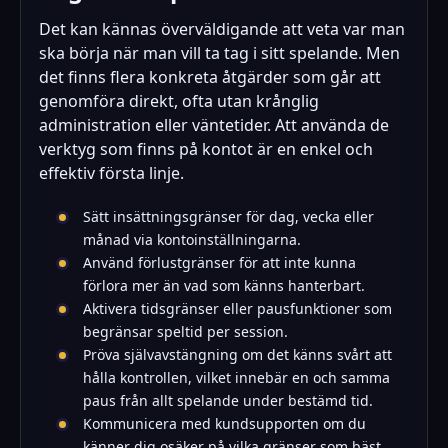
Det kan kännas överväldigande att veta var man
ska börja när man vill ta tag i sitt spelande. Men
det finns flera konkreta åtgärder som går att
genomföra direkt, ofta utan krånglig
administration eller väntetider. Att använda de
verktyg som finns på kontot är en enkel och
effektiv första linje.
Sätt insättningsgränser för dag, vecka eller
månad via kontoinställningarna.
Använd förlustgränser för att inte kunna
förlora mer än vad som känns hanterbart.
Aktivera tidsgränser eller pausfunktioner som
begränsar speltid per session.
Pröva självavstängning om det känns svårt att
hålla kontrollen, vilket innebär en och samma
paus från allt spelande under bestämd tid.
Kommunicera med kundsupporten om du
känner dig osäker på vilka gränser som bäst