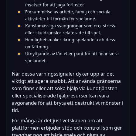
insatser för att jaga förluster.
Försummelse av arbete, familj och sociala
aktiviteter till förmån för spelande.
Känslomässiga svängningar som oro, stress
eller skuldkänslor relaterade till spel.
Hemlighetsmakeri kring spelandet och dess
omfattning.
Utnyttjande av lån eller pant för att finansiera
spelandet.
När dessa varningssignaler dyker upp är det
viktigt att agera snabbt. Att använda gränserna
som finns eller att söka hjälp via kundtjänsten
eller specialiserade hjälpresurser kan vara
avgörande för att bryta ett destruktivt mönster i
tid.
För många är det just vetskapen om att
plattformen erbjuder stöd och kontroll som ger
trygghet nog att både spela och njuta av