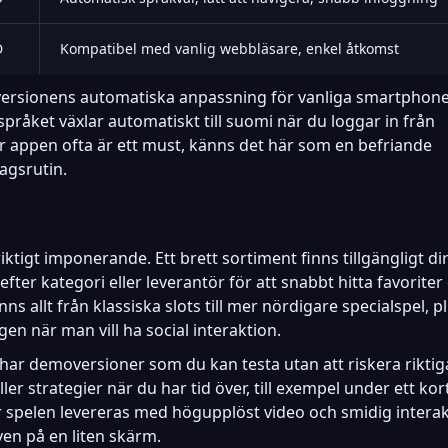
D
Kompatibel med vanlig webbläsare, enkel åtkomst
lversionens automatiska anpassning för vanliga smartphone
 språket växlar automatiskt till suomi när du loggar in från
r appen ofta är ett must, känns det här som en befriande
agsrutin.
ktigt imponerande. Ett brett sortiment finns tillgängligt di
fter kategori eller leverantör för att snabbt hitta favoriter 
ns allt från klassiska slots till mer nördigare specialspel, p
en när man vill ha social interaktion.
 har demoversioner som du kan testa utan att riskera riktig
eller strategier när du har tid över, till exempel under ett kor
er spelen levereras med högupplöst video och smidig interak
ven på en liten skärm.