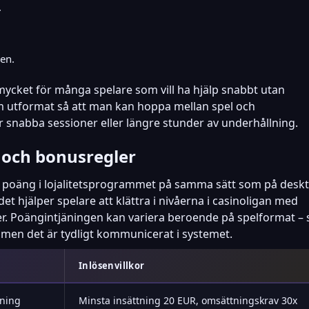
.
len.
r mycket för många spelare som vill ha hjälp snabbt utan
m utformat så att man kan hoppa mellan spel och
för snabba sessioner eller längre stunder av underhållning.
 och bonusregler
n poäng i lojalitetsprogrammet på samma sätt som på desk
t hjälper spelare att klättra i nivåerna i casinoligan med
er. Poängintjäningen kan variera beroende på spelformat – 
, men det är tydligt kommunicerat i systemet.
Inlösenvillkor
tning
Minsta insättning 20 EUR, omsättningskrav 30x