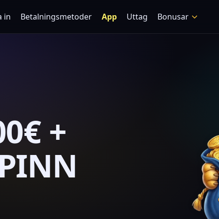
 in
Betalningsmetoder
App
Uttag
Bonusar
00€ +
SPINN