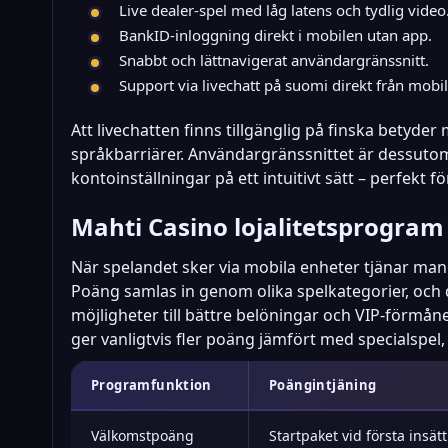
Live dealer-spel med låg latens och tydlig video
BankID-inloggning direkt i mobilen utan app.
Snabbt och lättnavigerat användargränssnitt.
Support via livechatt på suomi direkt från mobi
Att livechatten finns tillgänglig på finska betyde
språkbarriärer. Användargränssnittet är dessuto
kontoinställningar på ett intuitivt sätt – perfekt 
Mahti Casino lojalitetsprogram
När spelandet sker via mobila enheter tjänar ma
Poäng samlas in genom olika spelkategorier, och de
möjligheter till bättre belöningar och VIP-förmån
ger vanligtvis fler poäng jämfört med specialspel
Programfunktion
Poängintjäning
Välkomstpoäng
Startpaket vid första insät