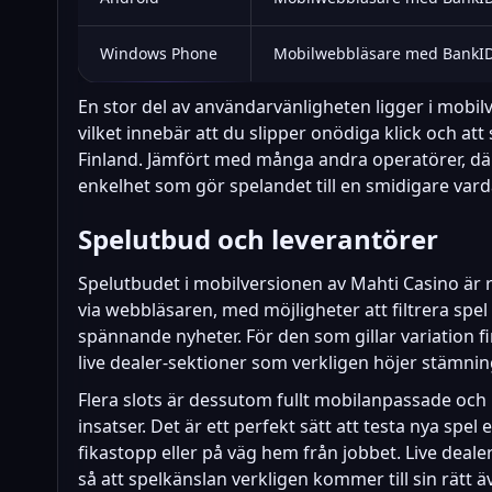
Windows Phone
Mobilwebbläsare med BankI
En stor del av användarvänligheten ligger i mobi
vilket innebär att du slipper onödiga klick och att
Finland. Jämfört med många andra operatörer, dä
enkelhet som gör spelandet till en smidigare vard
Spelutbud och leverantörer
Spelutbudet i mobilversionen av Mahti Casino är ri
via webbläsaren, med möjligheter att filtrera spel e
spännande nyheter. För den som gillar variation fin
live dealer-sektioner som verkligen höjer stämning
Flera slots är dessutom fullt mobilanpassade och
insatser. Det är ett perfekt sätt att testa nya spel 
fikastopp eller på väg hem från jobbet. Live deal
så att spelkänslan verkligen kommer till sin rätt ä