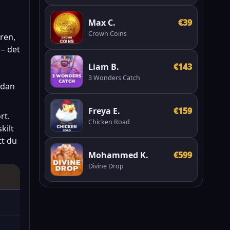
Max C.
€39
Crown Coins
ren,
 – det
Liam B.
€143
3 Wonders Catch
idan
Freya E.
€159
rt.
Chicken Road
kilt
tt du
Mohammed K.
€599
Divine Drop