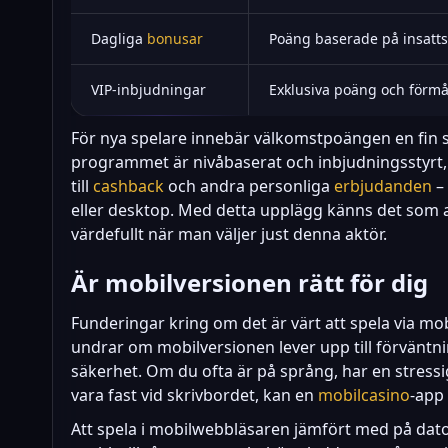
Dagliga
bonusar
Poäng baserade på insatt
VIP-inbjudningar
Exklusiva poäng och förm
För nya spelare innebär välkomstpoängen en fin s
programmet är nivåbaserat och inbjudningsstyrt, vi
till
cashback
och andra personliga
erbjudanden
– 
eller desktop. Med detta upplägg känns det som att
värdefullt när man väljer just denna aktör.
Är mobilversionen rätt för dig
Funderingar kring om det är värt att spela via mo
undrar om mobilversionen lever upp till förväntn
säkerhet. Om du ofta är på språng, har en stressig
vara fast vid skrivbordet, kan en
mobilcasino
-app
Att spela i mobilwebbläsaren jämfört med på dat