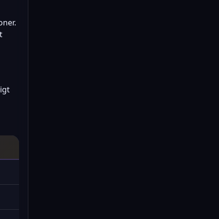
oner.
t
igt