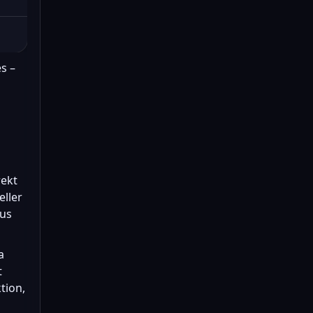
s –
rekt
eller
lus
a
t
tion,