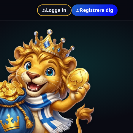
Logga in
Registrera dig