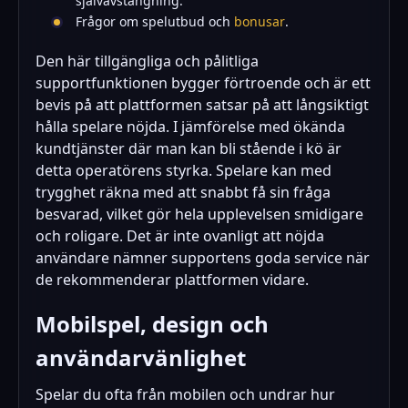
självavstängning.
Frågor om spelutbud och
bonusar
.
Den här tillgängliga och pålitliga
supportfunktionen bygger förtroende och är ett
bevis på att plattformen satsar på att långsiktigt
hålla spelare nöjda. I jämförelse med ökända
kundtjänster där man kan bli stående i kö är
detta operatörens styrka. Spelare kan med
trygghet räkna med att snabbt få sin fråga
besvarad, vilket gör hela upplevelsen smidigare
och roligare. Det är inte ovanligt att nöjda
användare nämner supportens goda service när
de rekommenderar plattformen vidare.
Mobilspel, design och
användarvänlighet
Spelar du ofta från mobilen och undrar hur