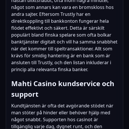
nästan blixtsnabbt, ofta inom några minuter,
något som annars kan vara en bromskloss hos
andra sajter. Eftersom Trustly har en
direktkoppling till bankkonton fungerar hela
flödet effektivt och säkert. Detta är särskilt
populärt bland finska spelare som ofta bolkar
banktjänster digitalt och vill ha samma snabbhet
när det kommer till speltransaktioner. Allt som
krävs för smidig hantering är en bank som är
ansluten till Trustly, och den listan inkluderar i
princip alla relevanta finska banker.
Mahti Casino kundservice och
support
Kundtjänsten är ofta det avgörande stödet när
man stöter på hinder eller behöver hjälp med
något snabbt. Supporten hos casinot är
tillgänglig varje dag, dygnet runt, och den