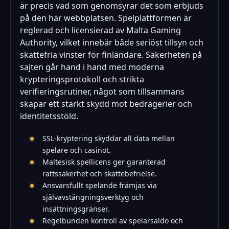
är precis vad som genomsyrar det som erbjuds
på den här webbplatsen. Spelplattformen är
reglerad och licensierad av Malta Gaming
Authority, vilket innebär både seriöst tillsyn och
skattefria vinster för finländare. Säkerheten på
sajten går hand i hand med moderna
krypteringsprotokoll och strikta
verifieringsrutiner, något som tillsammans
skapar ett starkt skydd mot bedrägerier och
identitetsstöld.
SSL-kryptering skyddar all data mellan
spelare och casinot.
Maltesisk spellicens ger garanterad
rättssäkerhet och skattebefrielse.
Ansvarsfullt spelande främjas via
självavstängningsverktyg och
insättningsgränser.
Regelbunden kontroll av spelarsaldo och