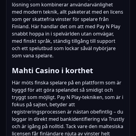
lösning som kombinerar användarvänlighet
med modern teknik, allt paketerat med en licens
som ger skattefria vinster för spelare från
Finland. Här handlar det om att med Pay N Play
snabbt hoppa in i spelvärlden utan omvägar,
med finskt språk, ständig tillgång till support
och ett spelutbud som lockar såväl nybörjare
som vana spelare.
Mahti Casino i korthet
Här möts finska spelare på en plattform som är
byggd för att göra spelandet så smidigt och
tryggt som möjligt. Pay N Play-tekniken, som är i
fokus på sajten, betyder att
registreringsprocessen är nästan obefintlig – du
loggar in direkt med bankidentifiering via Trustly
och är igång på nolltid. Tack vare den maltesiska
licensen får finländare njuta av vinster helt