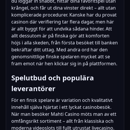
du loggar in snabbt, hittar dina favoritspel utan
krångel, och får ut dina vinster direkt – allt utan
komplicerade procedurer. Kanske har du provat
casinon där verifiering tar flera dagar, men här
är allt byggt för att undvika sådana hinder. Att
allt dessutom är på finska gör att komforten
höjs i alla skeden, från första besöket till banken
bekräftar ditt uttag. Med andra ord har den
genomsnittlige finske spelaren mycket att se
fram emot när hen klickar sig in på plattformen.
Spelutbud och populära
leverantörer
För en finsk spelare är variation och kvalitativt
innehåll själva hjärtat i ett lyckat casinobesök.
När man besöker Mahti Casino möts man av ett
omfångsrikt sortiment – allt från klassiska och
moderna videoslots till fullt utrustat livecasino.