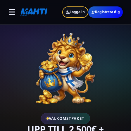
Logga in
Registrera dig
Meny
Spel
Logga in
Betalningsmetoder
App
Uttag
Bonusar
VÄLKOMSTPAKET
UPP TILL 2,500€ +