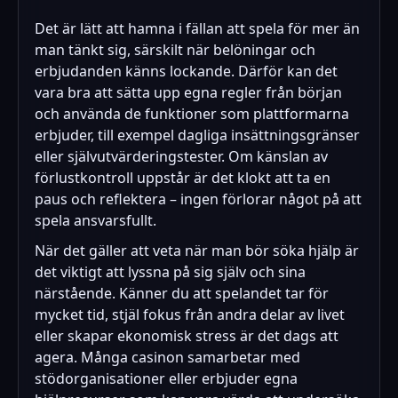
Det är lätt att hamna i fällan att spela för mer än
man tänkt sig, särskilt när belöningar och
erbjudanden känns lockande. Därför kan det
vara bra att sätta upp egna regler från början
och använda de funktioner som plattformarna
erbjuder, till exempel dagliga insättningsgränser
eller självutvärderingstester. Om känslan av
förlustkontroll uppstår är det klokt att ta en
paus och reflektera – ingen förlorar något på att
spela ansvarsfullt.
När det gäller att veta när man bör söka hjälp är
det viktigt att lyssna på sig själv och sina
närstående. Känner du att spelandet tar för
mycket tid, stjäl fokus från andra delar av livet
eller skapar ekonomisk stress är det dags att
agera. Många casinon samarbetar med
stödorganisationer eller erbjuder egna