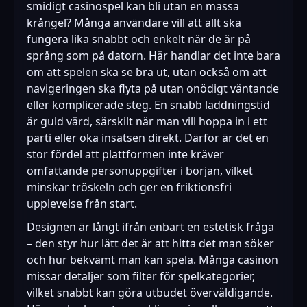
smidigt casinospel kan bli utan en massa
krångel? Många användare vill att allt ska
fungera lika snabbt och enkelt när de är på
språng som på datorn. Här handlar det inte bara
om att spelen ska se bra ut, utan också om att
navigeringen ska flyta på utan onödigt väntande
eller komplicerade steg. En snabb laddningstid
är guld värd, särskilt när man vill hoppa in i ett
parti eller öka insatsen direkt. Därför är det en
stor fördel att plattformen inte kräver
omfattande personuppgifter i början, vilket
minskar tröskeln och ger en friktionsfri
upplevelse från start.
Designen är långt ifrån enbart en estetisk fråga
– den styr hur lätt det är att hitta det man söker
och hur bekvämt man kan spela. Många casinon
missar detaljer som filter för spelkategorier,
vilket snabbt kan göra utbudet överväldigande.