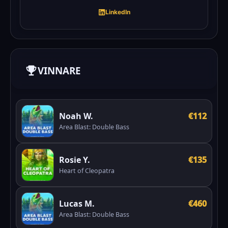
LinkedIn
VINNARE
Noah W.
€112
Area Blast: Double Bass
Rosie Y.
€135
Heart of Cleopatra
Lucas M.
€460
Area Blast: Double Bass