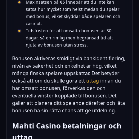
Maxinsatsen på €5 innebär att du inte kan
satsa hur mycket som helst medan du spelar
med bonus, vilket skyddar både spelaren och
casinot.
Tidsfristen för att omsätta bonusen är 30
dagar, så en rimlig men begränsad tid att
njuta av bonusen utan stress.
Bonusen aktiveras smidigt via bankidentifiering,
nivån av säkerhet och enkelhet är hög, vilket
många finska spelare uppskattar. Det betyder
också att om du skulle göra ett
uttag
innan du
har omsatt bonusen, förverkas den och
eventuella vinster kopplade till bonusen. Det
gäller att planera ditt spelande därefter och låta
bonusen ha sin rätta chans att ge utdelning.
Mahti Casino betalningar och
uttag