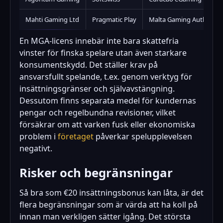
Mahti Gaming Ltd
Pragmatic Play
Malta Gaming Authority
En MGA-licens innebär inte bara skattefria
vinster för finska spelare utan även starkare
konsumentskydd. Det ställer krav på
ansvarsfullt spelande, t.ex. genom verktyg för
insättningsgränser och självavstängning.
Dessutom finns separata medel för kundernas
pengar och regelbundna revisioner, vilket
försäkrar om att varken fusk eller ekonomiska
problem i
företaget
påverkar spelupplevelsen
negativt.
Risker och begränsningar
Så bra som €20 insättningsbonus kan låta, är det
flera begränsningar som är värda att ha koll på
innan man verkligen sätter igång. Det största