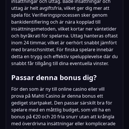
insättningar och uttag. Både insättningar och
uttag är helt avgiftsfria, vilket ger dig mer att
spela för. Verifieringsprocessen sker genom
bankidentifiering och är nära kopplad till
insättningsmetoden, vilket kortar ner väntetider
och byråkrati för spelarna. Uttag hanteras oftast
inom 24 timmar, vilket är oerhört snabbt jämfört
med branschsnittet. För finska spelare innebär
detta en trygg och effektiv spelupplevelse där du
snabbt får tillgång till dina eventuella vinster.
Passar denna bonus dig?
För den som är ny till online casino eller vill
prova på Mahti Casino är denna bonus ett
gediget startpaket. Den passar särskilt bra för
spelare med en måttlig budget, som vill ha en
bonus på €20 och 20 fria snurr utan att krångla
med överdrivna insättningar eller komplicerade