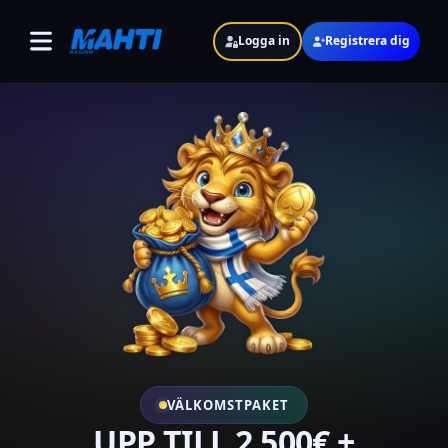
Logga in
Registrera dig
Meny
Spel
Logga in
Betalningsmetoder
App
Uttag
Bonusar
VÄLKOMSTPAKET
UPP TILL 2,500€ +