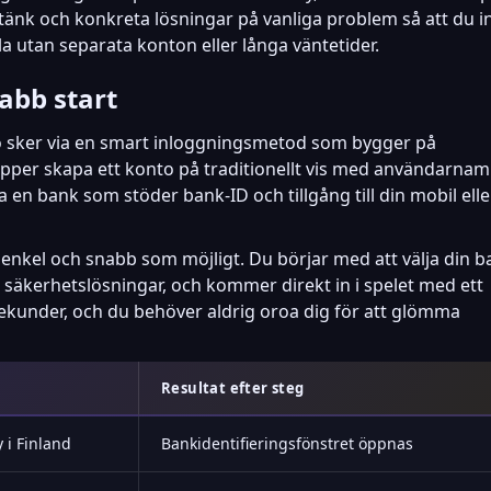
tstänk och konkreta lösningar på vanliga problem så att du i
 utan separata konton eller långa väntetider.
abb start
 sker via en smart inloggningsmetod som bygger på
slipper skapa ett konto på traditionellt vis med användarna
 en bank som stöder bank-ID och tillgång till din mobil elle
enkel och snabb som möjligt. Du börjar med att välja din b
a säkerhetslösningar, och kommer direkt in i spelet med ett
sekunder, och du behöver aldrig oroa dig för att glömma
Resultat efter steg
 i Finland
Bankidentifieringsfönstret öppnas