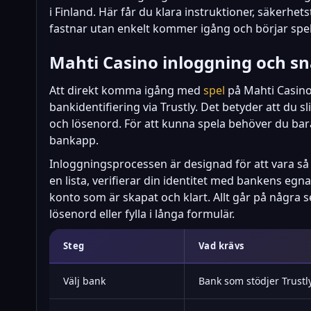
i Finland. Här får du klara instruktioner, säkerhe
fastnar utan enkelt kommer igång och börjar spela
Mahti Casino inloggning och sn
Att direkt komma igång med
spel
på Mahti Casino
bankidentifiering via Trustly. Det betyder att du 
och lösenord. För att kunna spela behöver du bara
bankapp.
Inloggningsprocessen är designad för att vara så 
en lista, verifierar din identitet med bankens egn
konto som är skapat och klart. Allt går på några 
lösenord eller fylla i långa formulär.
Steg
Vad krävs
Välj bank
Bank som stödjer Trustly