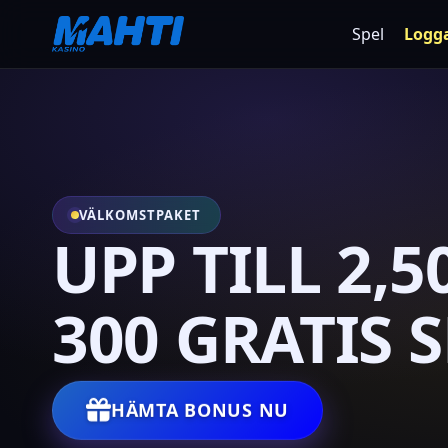
Spel
Logga
VÄLKOMSTPAKET
UPP TILL 2,5
300 GRATIS 
HÄMTA BONUS NU