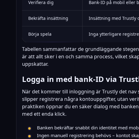
Verifiera dig
Bank-ID på mobil eller
Bekräfta insättning
Insättning med Trustly 
Börja spela
Inga ytterligare registr
Tabellen sammanfattar de grundläggande stegen du
är att allt sker i en och samma process, vilket 
uppskattar.
Logga in med bank-ID via Trust
När det kommer till inloggning är Trustly det nav
slipper registrera några kontouppgifter, utan veri
praktiken öppnar du en säker dialog med banken d
med ett enda klick.
Banken bekräftar snabbt din identitet med mobi
Ingen manuell registrering behövs – kontot sk