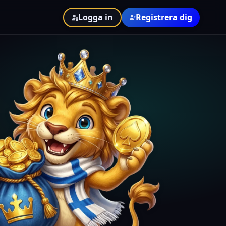
Logga in
Registrera dig