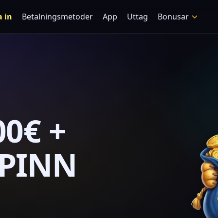
 in
Betalningsmetoder
App
Uttag
Bonusar
00€ +
SPINN