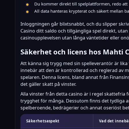
Du kommer direkt till spelplattformen, redo att 
All data hanteras krypterat och säkert mellan b
Inloggningen går blixtsnabbt, och du slipper skriva
Casino ditt saldo och tillgängliga spel direkt, utan
casinoupplevelsen utan långa väntetider eller onö
Säkerhet och licens hos Mahti 
Att känna sig trygg med sin spelleverantör är lika 
innebär att den är kontrollerad och reglerad av m
spelaren. Denna licens, bland annat från Finansin
det gäller skatt på vinster.
Alla vinster från detta casino är i regel skattefria f
trygghet för många. Dessutom finns det tydliga a
spelberoende, bedrägerier och annat oseriöst be
Säkerhetsaspekt
Vad det innebä