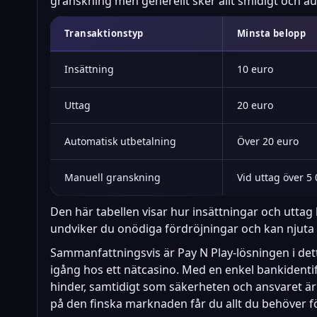
granskning men generellt sker allt smidigt och a
Transaktionstyp
Minsta belopp
Insättning
10 euro
Uttag
20 euro
Automatisk utbetalning
Över 20 euro
Manuell granskning
Vid uttag över 5
Den här tabellen visar hur insättningar och uttag
undviker du onödiga fördröjningar och kan njuta 
Sammanfattningsvis är Pay N Play-lösningen i de
igång hos ett nätcasino. Med en enkel bankidentifi
hinder, samtidigt som säkerheten och ansvaret är 
på den finska marknaden får du allt du behöver fö