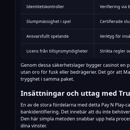
Identitetskontroller
Verifiering via
Slumpmässighet i spel
Certifierade s
Ansvarsfullt spelande
Verktyg för ins
Licens från tillsynsmyndigheter
Strikta regler 
Genom dessa säkerhetslager bygger casinot en pål
utan oro för fusk eller bedrägerier. Det gör att 
trygghet i samma paket.
Insättningar och uttag med Tru
En av de stora fördelarna med detta Pay N Play-cas
bankidentifiering. Det innebär att du inte behöver
Den här simpla metoden snabbar upp hela processen
dina vinster.