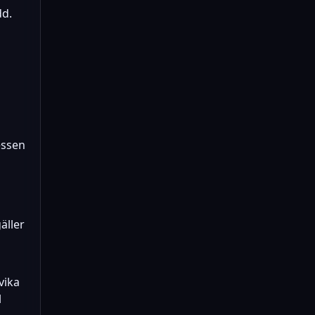
dd.
essen
äller
vika
l