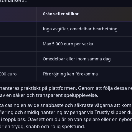
utomatiserat.
Gräns eller villkor
Inga avgifter, omedelbar bearbetning
Max 5 000 euro per vecka
Omedelbar eller inom samma dag
 000 euro
Fördröjning kan förekomma
 hanteras praktiskt på plattformen. Genom att följa dessa r
av en säker och transparent spelupplevelse.
tta casino en av de snabbaste och säkraste vägarna att ko
ering och smidig hantering av pengar via Trustly slipper du
i toppklass. Oavsett om du är en van spelare eller en nybör
r en trygg, snabb och rolig spelstund.