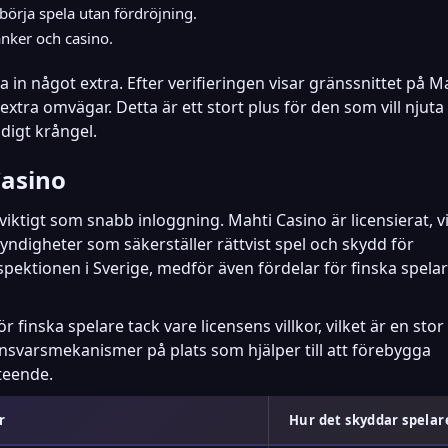
börja spela utan fördröjning.
anker och casino.
 in något extra. Efter verifieringen visar gränssnittet på M
 extra omvägar. Detta är ett stort plus för den som vill njuta
digt krångel.
Casino
viktigt som snabb inloggning. Mahti Casino är licensierat, vi
yndigheter som säkerställer rättvist spel och skydd för
spektionen i Sverige, medför även fördelar för finska spela
ör finska spelare tack vare licensens villkor, vilket är en stor
nsvarsmekanismer på plats som hjälper till att förebygga
teende.
r
Hur det skyddar spelar