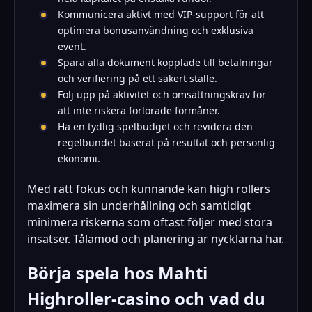
Kommunicera aktivt med VIP-support för att
optimera bonusanvändning och exklusiva
event.
Spara alla dokument kopplade till betalningar
och verifiering på ett säkert ställe.
Följ upp på aktivitet och omsättningskrav för
att inte riskera förlorade förmåner.
Ha en tydlig spelbudget och revidera den
regelbundet baserat på resultat och personlig
ekonomi.
Med rätt fokus och kunnande kan high rollers
maximera sin underhållning och samtidigt
minimera riskerna som oftast följer med stora
insatser. Tålamod och planering är nycklarna här.
Börja spela hos Mahti
Highroller-casino och vad du