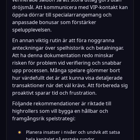
dröjsmål. Att kommunicera med VIP-kontakt kan
öppna dörrar till specialarrangemang och
anpassade bonusar som förstärker
spelupplevelsen.
En annan viktig rutin är att föra noggranna
anteckningar över spelhistorik och betalningar.
Att ha denna dokumentation redo minskar
risken för problem vid verifiering och snabbar
upp processen. Många spelare glömmer bort
hur värdefullt det är att kunna visa detaljerade
transaktioner när det väl krävs. Att förbereda sig
proaktivt sparar tid och frustration.
Följande rekommendationer är riktade till
highrollers som vill bygga en hållbar och
framgångsrik spelstrategi:
Planera insatser i nivåer och undvik att satsa
hela kapitalet på enstaka rundor.