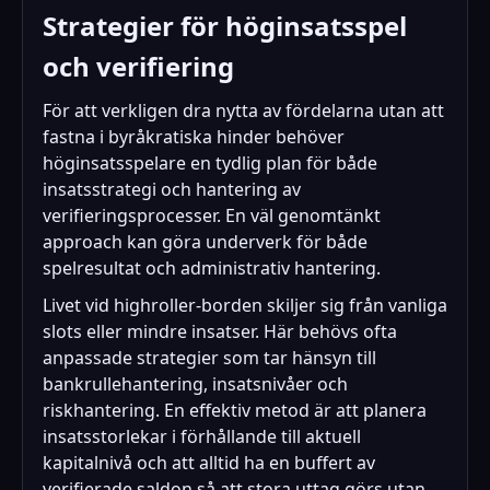
Strategier för höginsatsspel
och verifiering
För att verkligen dra nytta av fördelarna utan att
fastna i byråkratiska hinder behöver
höginsatsspelare en tydlig plan för både
insatsstrategi och hantering av
verifieringsprocesser. En väl genomtänkt
approach kan göra underverk för både
spelresultat och administrativ hantering.
Livet vid highroller-borden skiljer sig från vanliga
slots eller mindre insatser. Här behövs ofta
anpassade strategier som tar hänsyn till
bankrullehantering, insatsnivåer och
riskhantering. En effektiv metod är att planera
insatsstorlekar i förhållande till aktuell
kapitalnivå och att alltid ha en buffert av
verifierade saldon så att stora uttag görs utan