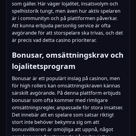
som gäller. Här väger lojalitet, insatsvolym och
spelhistorik tungt, men även hur aktiv spelaren
är i communityn och på plattformen påverkar.
Att kunna erbjuda personlig service är ofta
avgörande för att storspelare ska trivas, och det
är precis vad detta casino prioriterar.
Bonusar, omsättningskrav och
lojalitetsprogram
Bonusar är ett populärt inslag på casinon, men
för high rollers kan omsättningskraven kännas
särskilt avgörande. På denna plattform erbjuds
bonusar som ofta kommer med rimligare
omsättningsregler, anpassade för stora insatser.
Det innebär att en spelare som satsar riktigt
stort inte behöver bekymra sig om att
bonusvillkoren är omöjliga att uppnå, något