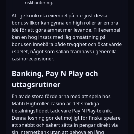
riskhantering.
Att ge konkreta exempel på hur just dessa
bonusvillkor kan gynna en high roller är en bra
idé för att göra ämnet mer levande. Till exempel
kan en hög insats med låg omsättning på
bonusen innebära både trygghet och ökat värde
i spelet, något som sällan framhävs i generella
casinorecensioner.
Banking, Pay N Play och
uttagsrutiner
En av de stora fördelarna med att spela hos
Mahti Highroller-casino är det smidiga
betalningsflödet tack vare Pay N Play-teknik.
Denna lösning gör det möjligt för finska spelare
att snabbt och säkert sätta in pengar direkt via
sin internetbank utan att behöva en lång