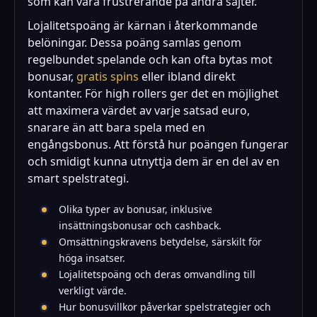
som kan vara frustrerande på andra sajter.
Lojalitetspoäng är kärnan i återkommande
belöningar. Dessa poäng samlas genom
regelbundet spelande och kan ofta bytas mot
bonusar,
gratis spins
eller ibland direkt
kontanter. För high rollers ger det en möjlighet
att maximera värdet av varje satsad euro,
snarare än att bara spela med en
engångsbonus. Att förstå hur poängen fungerar
och smidigt kunna utnyttja dem är en del av en
smart spelstrategi.
Olika typer av bonusar, inklusive
insättningsbonusar och cashback.
Omsättningskravens betydelse, särskilt för
höga insatser.
Lojalitetspoäng och deras omvandling till
verkligt värde.
Hur bonusvillkor påverkar spelstrategier och