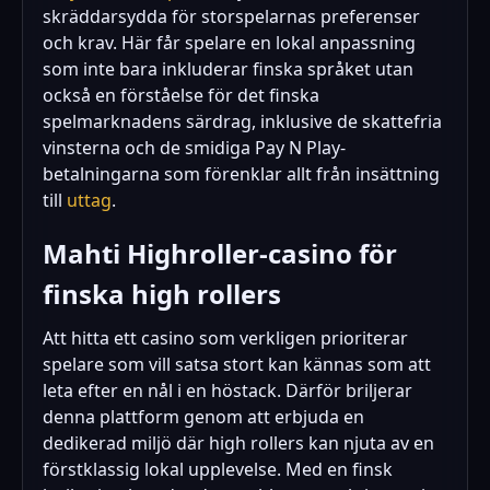
skräddarsydda för storspelarnas preferenser
och krav. Här får spelare en lokal anpassning
som inte bara inkluderar finska språket utan
också en förståelse för det finska
spelmarknadens särdrag, inklusive de skattefria
vinsterna och de smidiga Pay N Play-
betalningarna som förenklar allt från insättning
till
uttag
.
Mahti Highroller-casino för
finska high rollers
Att hitta ett casino som verkligen prioriterar
spelare som vill satsa stort kan kännas som att
leta efter en nål i en höstack. Därför briljerar
denna plattform genom att erbjuda en
dedikerad miljö där high rollers kan njuta av en
förstklassig lokal upplevelse. Med en finsk