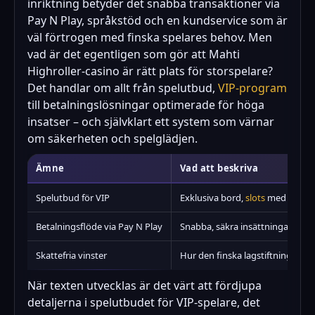
inriktning betyder det snabba transaktioner via
Pay N Play, språkstöd och en kundservice som är
väl förtrogen med finska spelares behov. Men
vad är det egentligen som gör att Mahti
Highroller-casino är rätt plats för storspelare?
Det handlar om allt från spelutbud,
VIP-program
till betalningslösningar optimerade för höga
insatser – och självklart ett system som värnar
om säkerheten och spelglädjen.
Ämne
Vad att beskriva
Spelutbud för VIP
Exklusiva bord,
slots
med hög ins
Betalningsflöde via Pay N Play
Snabba, säkra insättningar och 
Skattefria vinster
Hur den finska lagstiftningen på
När texten utvecklas är det värt att fördjupa
detaljerna i spelutbudet för VIP-spelare, det