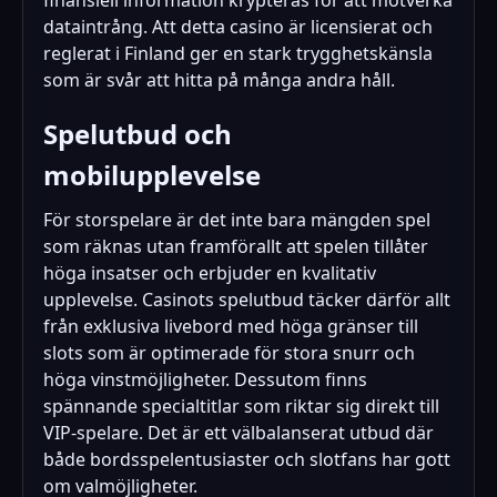
dataintrång. Att detta casino är licensierat och
reglerat i Finland ger en stark trygghetskänsla
som är svår att hitta på många andra håll.
Spelutbud och
mobilupplevelse
För storspelare är det inte bara mängden spel
som räknas utan framförallt att spelen tillåter
höga insatser och erbjuder en kvalitativ
upplevelse. Casinots spelutbud täcker därför allt
från exklusiva livebord med höga gränser till
slots som är optimerade för stora snurr och
höga vinstmöjligheter. Dessutom finns
spännande specialtitlar som riktar sig direkt till
VIP-spelare. Det är ett välbalanserat utbud där
både bordsspelentusiaster och slotfans har gott
om valmöjligheter.