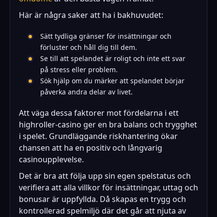
Här är några saker att ha i bakhuvudet:
Sätt tydliga gränser för insättningar och
förluster och håll dig till dem.
Se till att spelandet är roligt och inte ett svar
på stress eller problem.
Sök hjälp om du märker att spelandet börjar
påverka andra delar av livet.
Att väga dessa faktorer mot fördelarna i ett
highroller-casino ger en bra balans och trygghet
i spelet. Grundläggande riskhantering ökar
chansen att ha en positiv och långvarig
casinoupplevelse.
Det är bra att följa upp sin egen spelstatus och
verifiera att alla villkor för insättningar, uttag och
bonusar är uppfyllda. Då skapas en trygg och
kontrollerad spelmiljö där det går att njuta av