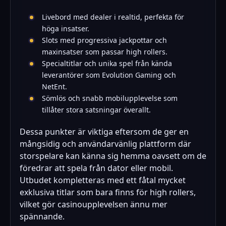
Livebord med dealer i realtid, perfekta för
höga insatser.
Slots med progressiva jackpottar och
maxinsatser som passar high rollers.
Specialtitlar och unika spel från kända
leverantörer som Evolution Gaming och
NetEnt.
Sömlös och snabb mobilupplevelse som
tillåter stora satsningar överallt.
Dessa punkter är viktiga eftersom de ger en
mångsidig och användarvänlig plattform där
storspelare kan känna sig hemma oavsett om de
föredrar att spela från dator eller mobil.
Utbudet kompletteras med ett fåtal mycket
exklusiva titlar som bara finns för high rollers,
vilket gör casinoupplevelsen ännu mer
spännande.