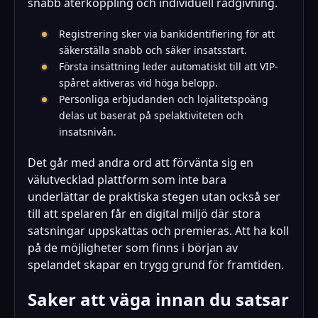
snabb återkoppling och individuell rådgivning.
Registrering sker via bankidentifiering för att
säkerställa snabb och säker insatsstart.
Första insättning leder automatiskt till att VIP-
spåret aktiveras vid höga belopp.
Personliga erbjudanden och lojalitetspoäng
delas ut baserat på spelaktiviteten och
insatsnivån.
Det går med andra ord att förvänta sig en
välutvecklad plattform som inte bara
underlättar de praktiska stegen utan också ser
till att spelaren får en digital miljö där stora
satsningar uppskattas och premieras. Att ha koll
på de möjligheter som finns i början av
spelandet skapar en trygg grund för framtiden.
Saker att väga innan du satsar