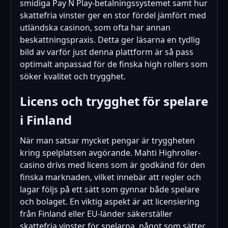
smidiga Pay N Play-betalningssystemet samt hur
skattefria vinster ger en stor fördel jämfört med
utländska casinon, som ofta har annan
beskattningspraxis. Detta ger läsarna en tydlig
bild av varför just denna plattform är så pass
optimalt anpassad för de finska high rollers som
söker kvalitet och trygghet.
Licens och trygghet för spelare
i Finland
När man satsar mycket pengar är tryggheten
kring spelplatsen avgörande. Mahti Highroller-
casino drivs med licens som är godkänd för den
finska marknaden, vilket innebär att regler och
lagar följs på ett sätt som gynnar både spelare
och bolaget. En viktig aspekt är att licensiering
från Finland eller EU-länder säkerställer
skattefria vinster för spelarna, något som sätter