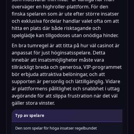
överväger en highroller-plattform. För den
finska spelaren som är ute efter större insatser
och exklusiva fördelar handlar valet ofta om att
hitta en plats där både risktagande och
spelglädje kan tillgodoses utan onödiga hinder.
En bra tumregel är att titta på hur väl casinot är
anpassat för just höginsatsspelare. Detta
innebär att insatsmöjligheter måste vara
tillräckligt breda och generösa, VIP-programmet
bör erbjuda attraktiva belöningar, och att
supporten är personlig och lättillgänglig. Vidare
är plattformens pålitlighet och snabbhet i uttag
avgörande för att slippa frustration när det väl
gäller stora vinster.
Typ av spelare
Va
Den som spelar för höga insatser regelbundet
Pl