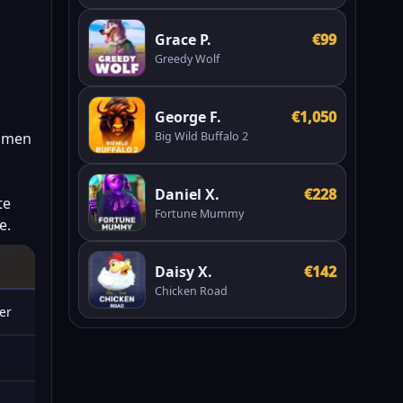
Grace P.
€99
Greedy Wolf
George F.
€1,050
Big Wild Buffalo 2
, men
Daniel X.
€228
te
Fortune Mummy
e.
Daisy X.
€142
Chicken Road
er