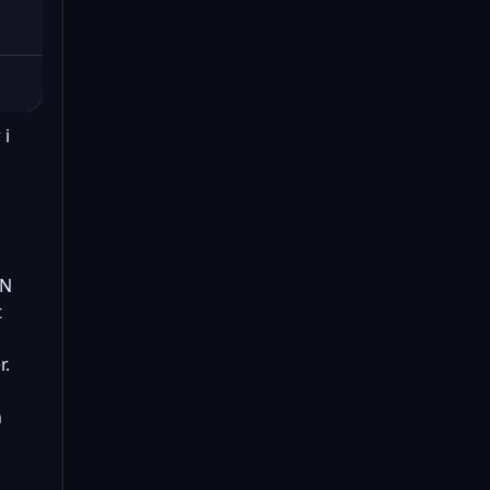
 i
 N
t
r.
n