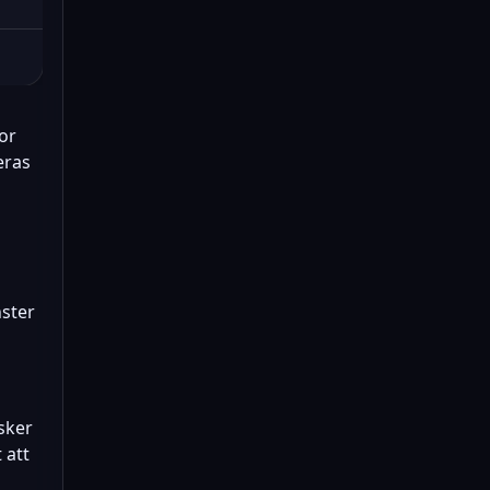
kor
eras
nster
 sker
 att