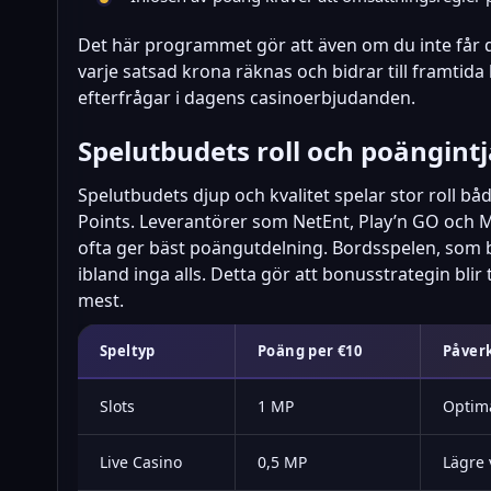
Det här programmet gör att även om du inte får d
varje satsad krona räknas och bidrar till framti
efterfrågar i dagens casinoerbjudanden.
Spelutbudets roll och poängint
Spelutbudets djup och kvalitet spelar stor roll b
Points. Leverantörer som NetEnt, Play’n GO och Mi
ofta ger bäst poängutdelning. Bordsspelen, som bl
ibland inga alls. Detta gör att bonusstrategin bl
mest.
Speltyp
Poäng per €10
Påver
Slots
1 MP
Optima
Live Casino
0,5 MP
Lägre 