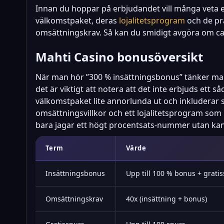
Innan du hoppar på erbjudandet vill många veta e
välkomstpaket, deras
lojalitetsprogram
och de pra
omsättningskrav. Så kan du smidigt avgöra om casin
Mahti Casino bonusöversikt
När man hör ”300 % insättningsbonus” tänker man
det är viktigt att notera att det inte erbjuds ett 
välkomstpaket lite annorlunda ut och inkluderar
omsättningsvillkor och ett lojalitetsprogram som 
bara jagar ett högt procentsats-nummer utan kan
Term
Värde
Insättningsbonus
Upp till 100 % bonus + grati
Omsättningskrav
40x (insättning + bonus)