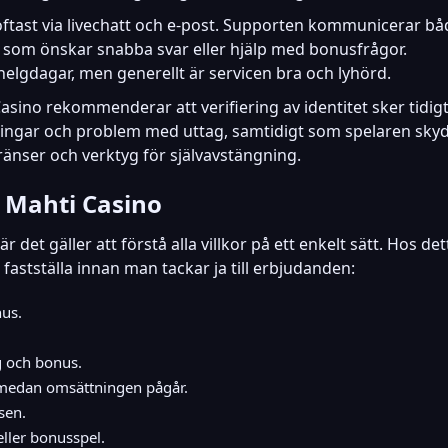
 oftast via livechatt och e-post. Supporten kommunicerar bå
re som önskar snabba svar eller hjälp med bonusfrågor.
elgdagar, men generellt är servicen bra och lyhörd.
 Casino rekommenderar att verifiering av identitet sker tidig
eningar och problem med uttag, samtidigt som spelaren sky
ränser och verktyg för självavstängning.
 Mahti Casino
 det gäller att förstå alla villkor på ett enkelt sätt. Hos det
fastställa innan man tackar ja till erbjudanden:
nus.
g och bonus.
a medan omsättningen pågår.
sen.
eller bonusspel.