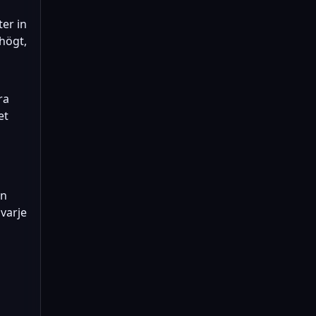
er in
 högt,
ra
et
in
 varje