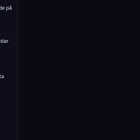
de på
t
ddar
ta